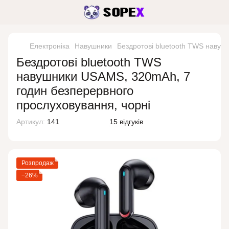
Електроніка
Навушники
Бездротові bluetooth TWS навуш
Бездротові bluetooth TWS
навушники USAMS, 320mAh, 7
годин безперервного
прослуховування, чорні
Артикул:
141
15 відгуків
Розпродаж
−26%