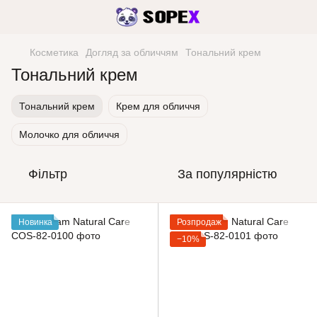
Косметика
Догляд за обличчям
Тональний крем
Тональний крем
Тональний крем
Крем для обличчя
Молочко для обличчя
Фільтр
За популярністю
Новинка
Розпродаж
−10%