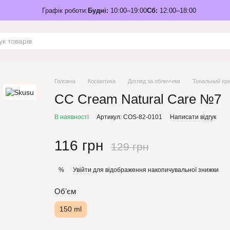
Графік роботи:
Будні:
10:00–19:00
Сб:
12:00–18:00
Головна
Косметика
Догляд за обличчям
Тональний кр
CC Cream Natural Care №7
В наявності
Артикул: COS-82-0101
Написати відгук
116 грн
129 грн
Увійти
для відображення накопичувальної знижки
%
Обʼєм
150 ml