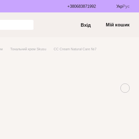
+380683871992
Укр
Рус
Мій кошик
Вхід
ем
Тональний крем Skusu
CC Cream Natural Care №7