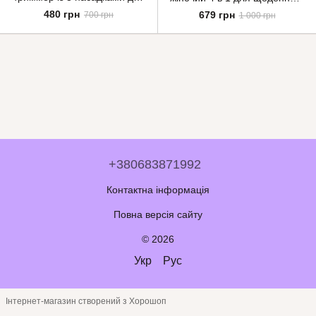
будь-якої довжини та стилю
комфорту
480 грн
679 грн
700 грн
1 000 грн
+380683871992
Контактна інформація
Повна версія сайту
© 2026
Укр
Рус
Інтернет-магазин створений з Хорошоп