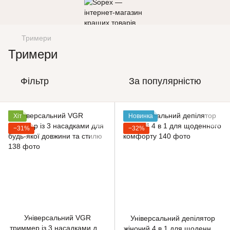
Тримери
Тримери
Фільтр
За популярністю
Хіт
Новинка
−31%
−32%
Універсальний VGR
Універсальний депілятор
триммер із 3 насадками для
жіночий 4 в 1 для щоденного