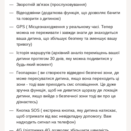
Зворотній зв'язок (прослуховування)
Відеодзвінки (додаткова функція, що дозволяє бачити
та говорити з дитиною)
GPS ( Місцезнаходження у реальному часі. Тепер
можна не переживати і завжди знати де знаходиться
ваша дитина, що збільшує безпеку та зменшує вашу
тривогу)
Історія маршрутів (архівний аналіз переміщень вашої
дитини протягом 30 днів, яку можна подивитися у
будь-який момент)
Геопаркан ( ви створюєте відведені безпечні зони, де
може пересуватися дитина, якщо вона переходить ці
зони - тоді вам приходить смс оповіщення. Це дуже
зручна функція, щоб не дивитися щоразу де локація
дитини, якщо вийде з безпечної зони тоді ви про це
дізнаєтесь)
Кнопка SOS ( екстрена кнопка, яку дитина натискає,
щоб отримати від вас невідкладну допомогу. Вам
надходить сигнал на телефон)
4G (підтримка 4G дозволяє збільшити швидкість