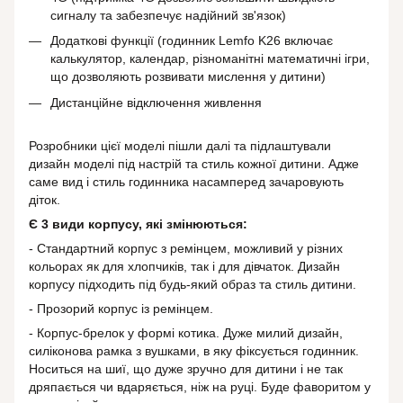
сигналу та забезпечує надійний зв'язок)
Додаткові функції (годинник Lemfo K26 включає
калькулятор, календар, різноманітні математичні ігри,
що дозволяють розвивати мислення у дитини)
Дистанційне відключення живлення
Розробники цієї моделі пішли далі та підлаштували
дизайн моделі під настрій та стиль кожної дитини. Адже
саме вид і стиль годинника насамперед зачаровують
діток.
Є 3 види корпусу, які змінюються:
- Стандартний корпус з ремінцем, можливий у різних
кольорах як для хлопчиків, так і для дівчаток. Дизайн
корпусу підходить під будь-який образ та стиль дитини.
- Прозорий корпус із ремінцем.
- Корпус-брелок у формі котика. Дуже милий дизайн,
силіконова рамка з вушками, в яку фіксується годинник.
Носиться на шиї, що дуже зручно для дитини і не так
дряпається чи вдаряється, ніж на руці. Буде фаворитом у