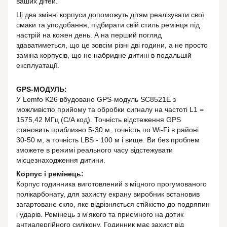
ваших дітей.
Ці два змінні корпуси допоможуть дітям реалізувати свої
смаки та уподобання, підбирати свій стиль ремінця під
настрій на кожен день. А на перший погляд
здаватиметься, що це зовсім різні дві години, а не просто
заміна корпусів, що не набридне дитині в подальшій
експлуатації.
GPS-МОДУЛЬ:
У Lemfo K26 вбудовано GPS-модуль SC8521E з
можливістю прийому та обробки сигналу на частоті L1 =
1575,42 МГц (C/A код). Точність відстеження GPS
становить приблизно 5-30 м, точність по Wi-Fi в районі
30-50 м, а точність LBS - 100 м і вище. Ви без проблем
зможете в режимі реального часу відстежувати
місцезнаходження дитини.
Корпус і ремінець:
Корпус годинника виготовлений з міцного прогумованого
полікарбонату, для захисту екрану виробник встановив
загартоване скло, яке відрізняється стійкістю до подряпин
і ударів. Ремінець з м'якого та приємного на дотик
антиалергійного силікону. Годинник має захист від