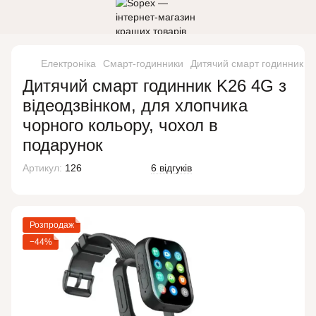
Електроніка
Смарт-годинники
Дитячий смарт годинник K2
Дитячий смарт годинник K26 4G з
відеодзвінком, для хлопчика
чорного кольору, чохол в
подарунок
Артикул:
126
6 відгуків
Розпродаж
−44%