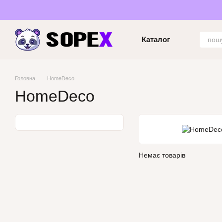
Перейти до основного контенту
Каталог
Головна
HomeDeco
HomeDeco
Немає товарів