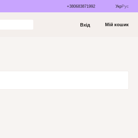
+380683871992
Укр
Рус
Мій кошик
Вхід